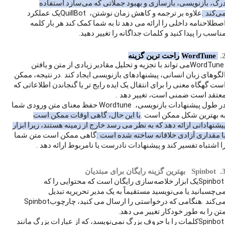
رک، بازنویسی، بازسازی و بهبود جملاتی که می‌سازد استفاده
QuillBot
.
ی‌کند
علاوه بر ترجمه و کاهش زمان نوشتن،
یک عملکرد
صطلاحنامه داخلی را ارائه می دهد تا به شما کمک کند هر بار کلمه
.
ناسب را پیدا کنید و کلمات جداگانه را تغییر دهید
2
WordTune
راحت ترین گزینه
WordTun
می تواند با تجزیه و تحلیل مقادیر زیادی از متن و یافتن
.
لگوهای زبان انسانی، پیشنهادهای بازنویسی ایجاد کند
در نتیجه، ممکن
ست گهگاه معنی را برای انتقال یک ایده رایج تر یا گنجاندن اطلاعاتی که
.
عتقد است ضمنی است، تغییر دهد
Wordtune
ر طول پیشنهادات بازنویسی،
حفظ معنای متن ورودی شما
.
ه بهترین شکل ممکن است
با این حال، گاهی اوقات ممکن است
یشنهاداتی ارائه دهد که به نظر می رسد خارج از زمینه هستند، زیرا ابزار
.
ا مقداری آزادی خلاقانه ساخته شده است
گاهی ممکن است متن شما
.
ا اشتباه تفسیر کند و پیشنهادات نادرست یا نامربوط ارائه دهد
3
Spinbot
بهترین گزینه رایگان برای مبتدیان
Spinbo
یک ابزار خلاصه‌سازی رایگان است که محتوایی را که
ی‌چسبانید یا می‌نویسید مستقیماً به یک مدیر تحریریه تبدیل
Spinbot
.
ی‌کند
هنگامی که درخواستی را ارسال می کنید، چارچوب
.
تن را به طور خودکار تغییر می دهد
Spinbo
کلمات را با حروف بزرگ نمی‌نویسد، که از عبارات بزرگ مانند