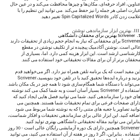
ناوین، افراد حرفه‌ای، مکان‌ها و چیزها محافظت می‌کند و در عین حال
.
بارت اصلی هر جمله را نیز حفظ می‌کند
می توانید این تنظیم را با
.
Spin Capitalized Words
لامت زدن کادر
تغییر دهید
II
. بهترین ابزار سازماندهی نوشتن
1
Scrivener
بهترین برای محققان دانشگاهی
Scrivene
برای محققانی که نیاز به انجام حجم زیادی از تحقیقات دارند
الی است. نوشتن آکادمیک پیچیده تر از تکلیف نوشتن در مقطع
ارشناسی ارشد است. این ابزار هزینه کمی دارد. اما، بسیاری از
.
حققان برتر از آن برای مقالات تحقیقاتی خود استفاده می کنند
ین مفید است که یک برنامه تلفن همراه نیز دارد. اگر می‌خواهید قدم
Scrivener
زنید و درباره ایده‌ها تحقیق کنید یا در تلفن خود بنویسید،
.
ی‌تواند با دستگاه شما همگام‌سازی شود تا همه چیز در یک مکان باشد
Scrivener
ستفاده از
بسیار آسان است و به شما کمک می کند نوشته
ای خود را سازماندهی کنید. شما می توانید فصل هایی ایجاد کنید که
ارای صفحات فرعی برای تمام تحقیقات شما هستند. همچنین می
وانید تصاویر یا جعبه های متنی را که به نوشته شما مربوط می شود
ضافه کنید. این ابزار عالی برای سازماندهی تحقیقات و افکار شماست،
.
نابراین می توانید مقاله تحقیقاتی دانشگاهی بهتری تولید کنید
Scrivener
همچنین دارای یک دوره آزمایشی رایگان عالی است - 30 روز
استفاده . بنابراین، اگر 3 روز در هفته از آن استفاده می کنید، می توانید