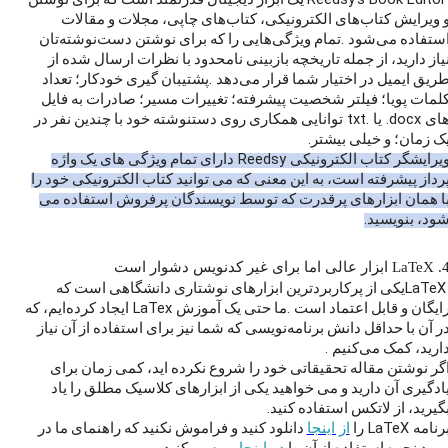
یک ابزار دیجیتال قدرتمند است که برای نوشتن
 ویرایش کتاب‌های الکترونیکی، کتاب‌های چاپی، مجلات و مقالات
.
ستفاده می‌شود
تمام ویژگی‌هایی را که برای نوشتن دست‌نوشته‌تان
یاز دارید، از جمله تاریخچه بازبینی نامحدود با نظرات ارسال شده از
.
ریق ایمیل در اختیار شما قرار می‌دهد
پشتیبان گیری خودکار؛
تعداد
لمات پویا؛
فیلتر شخصیت پیشرفته؛
تغییرات مسیر؛
صادرات به فایل
txt.
.docx
ای
یا
توانایی همکاری روی دستنوشته خود با چندین نفر در
.
ک زمان؛
و خیلی بیشتر
Reedsy
یرایشگر کتاب الکترونیکی
دارای تمام ویژگی های یک واژه
رداز پیشرفته است، به این معنی که می توانید کتاب الکترونیکی خود را
ا همان ابزارهای پرقدرت که توسط نویسندگان پرفروش استفاده می
.
ود، بنویسید
4
LaTeX
ابزار عالی اما برای غیر کدنویس دشوار است
LaTe
یکی از پرکاربردترین ابزارهای نوشتاری دانشگاهی است که
LaTex
.
ایگان و قابل اعتماد است
ما حتی یک آموزش
ایجاد کرده‌ایم، که
ر آن با حداقل دانش برنامه‌نویسی که شما نیز برای استفاده از آن نیاز
.
ارید، کمک می‌کنیم
گر نوشتن مقاله تحقیقاتی خود را شروع نکرده اید، کمی زمان برای
ادگیری آن دارید و می خواهید یکی از ابزارهای کلاسیک مطلق را یاد
.
گیرید، از لاتکس استفاده کنید
LaTeX
از اینجا
رنامه
را
دانلود کنید و فراموش نکنید که راهنمای ما در