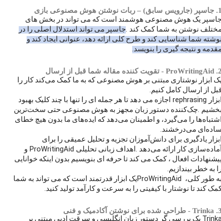
سپر (جارویس سابق)
–
ربات نوشتن هوش مصنوعی بازی
اسپر یک هوش مصنوعی هوشمند است که می تواند در بخش های
.
ختلف نوشتن به شما کمک کند
جاسپر می تواند استدلال اصلی را در
وشته شما شناسایی کند و طرح کلی ارائه دهد، عنوانی ایجاد کند و
.
قدمه و نتیجه گیری را بنویسد
2
ProWritingAid
- تقویت کننده مقاله شما قبل از ارسال
ک ابزار نوشتاری مبتنی بر هوش مصنوعی که به ما کمک می‌کند کار را
.
بل از ارسال کامل کنیم
rephrasing
بزار
اجازه می دهد تا هر جمله ای را تنها با چند کلیک بهبود
.
خشیم
چک‌کننده دستور زبان مجهز به هوش مصنوعی حتی سخت‌ترین
شتباه‌ها را می‌گیرد، و اطمینان می‌دهد که ایده‌های ما بدون هیچ خطای
.
اده‌ای می‌درخشند
بزار یادگیری برای دانش‌آموزان تجزیه و تحلیل عمیقی را برای
ProWritingAid
.
ماده‌سازی کار ارائه می‌دهد
اهداف زبانی تحلیلی
و
یشنهادات افعال ، کمک می کند تا حرفه ای بنویسیم بدون اینکه خوانایی
.
ا به خطر بیندازیم
ProWritingAid
ه طور کلی،
یک ابزار قدرتمند است که می تواند به شما
.
مک کند تا نوشتار با کیفیتی را به سرعت و کارآمد تولید کنید
.
Trinka
- طراحی شده برای نوشتن آکادمیک و فنی
Trink
یک بررسی گر دستور زبان انگلیسی و سرقت ادبی مبتنی بر