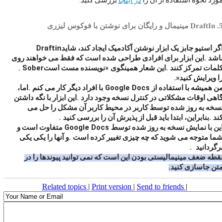
در اینجا
.
ورد نحوه استفاده از آن را
بررسی کنید
5
DraftIn
مینیمال و رایگان برای نوشتن با فوکوس لیزری
Draftin
گر استیو جابز یک ابزار نوشتن آکادمیک ایجاد کند، شاید
.
اشد
این ابزار برای افرادی طراحی شده است که فقط می خواهند روی
. Sober
.
لمات تمرکز کنند
این شعار همینگوی «نویسنده مست است
.»
ا ویرایش کنید
.
Google Docs
ن همیشه با استفاده از
با افراد دیگر کار می کنم
اما،
.
اهی اوقات مشکلاتی در کنترل نسخه وجود دارد
این ابزار با نگه داشتن
سخه به روز شده توسط کاربر در محیط کاربر آن مشکل را حل می
.
.
ند
بنابراین، ابتدا باید قبل از پذیرش آن را بررسی کنید
Google Docs
ین با نمایش نسخه به روز شده توسط
متفاوت است و
.
ما متوجه می شوید که چه چیزی تغییر کرده است
و آنها را یکی یکی
.
رگردانید
قطه ضعف مینیمالیستی بودن این است که نمی توانید پیوندها را در
.
تن جاسازی کنید
Related topics
|
Print version
|
Send to friends
|