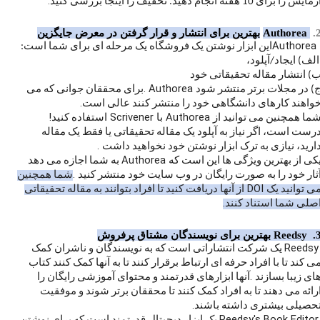
.
زمایش را برای 10 هفته انجام دهید. تخفیف را اینجا بررسی کنید
2
Authorea
بهترین برای انتشار و قرار گرفتن در معرض جایگزین
Authorea
این ابزار نوشتن یک فروشگاه یک مرحله ای برای شما است:
لف) ایجاد/آپلود،
) انتشار مقاله تحقیقاتی خود
. Authorea
) در مجلات برتر منتشر شود
برای محققان جوانی که می
.
واهند کارهای دانشگاهی خود را منتشر کنند عالی است
!
Scrivener
Authorea
ما همچنین می توانید از
با
استفاده کنید
رست است، اگر نیاز به آپلود یک مقاله تحقیقاتی یا فقط یک مقاله
.
ارید، نیازی به ترک ابزار نوشتن خود نخواهید داشت
Authorea
کی از بهترین ویژگی ها این است که
به شما اجازه می دهد
.
ثار خود را به صورت رایگان در وب سایت خود منتشر کنید
شما همچنین
DOI
ی توانید یک
از آنها دریافت کنید تا افراد بتوانند به مقاله تحقیقاتی
.
صلی شما استناد کنند
3
Reedsy
بهترین برای نویسندگان مشتاق پرفروش
Reeds
یک شرکت انتشاراتی است که به نویسندگان و ناشران کمک
ی کند تا با افراد حرفه ای ارتباط برقرار کنند تا به آنها کمک کنند کتاب
.
ای زیبا بسازند
آنها ابزارهای قدرتمند و محتوای آموزشی رایگان را
رائه می دهند تا به افراد کمک کنند تا محققان برتر شوند و موفقیت
.
حصیلی بیشتری داشته باشند
Reedsy's Book Edito