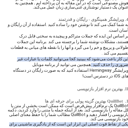
وش مصنوعی است که در این مقاله به آن پرداخته ایم . همچنین به
نوان یک دستیار نوشتاری غنی‌سازی زبان عمل می‌کند.
شگر همینگوی - رایگان و قدرتمند
.
ه شما کمک می کند تا نوشتن خود را ساده کنید
استفاده از آن رایگان و
.
سان است
ر اساس این ایده که جملات متراکم و پیچیده به سختی قابل درک
.
ستند، مشکلات نوشته شما را برجسته می کند
برنامه این جملات
ولانی و پرپیچ و خم را می گیرد و آنها را با نقطه های میانی به قطعات
.
قسیم می کند
ین کار باعث می‌شود که ببینید کجا می‌توانید کلمات یا عبارات غیر
.
روری را حذف کنید
همچنین می توانید از برنامه موبایل
Hemingway
یرایشگر
استفاده کنید که به صورت رایگان در دستگاه
!
iOS
ای
در دسترس است
I
. بهترین نرم افزار بازنویسی
1
QuillBot
بهترین گزینه پولی برای حرفه ای ها
QuillBo
یک نرم‌افزار پیش‌فرض است که ممکن است بخشی از متن یا
ل مقاله را بازنویسی کند. بعد از اینکه جمله یا متنی را وارد کردید، دکمه
QuillBot
ازنویسی را فشار دهید و
مطالب شما را با حفظ معنای اصلی
ود بازنویسی می کند.
کی از نقاط قوت اصلی این ابزار این است که از یادگیری ماشینی برای